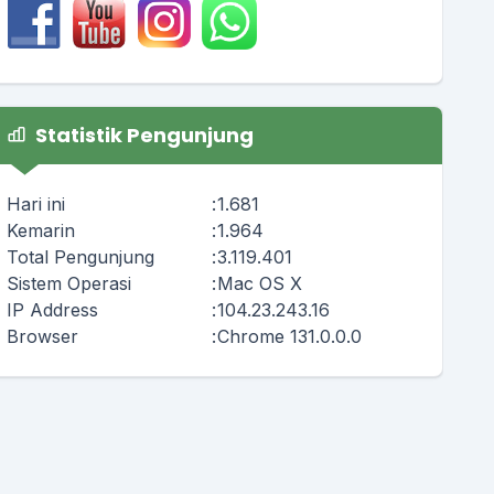
Statistik Pengunjung
Hari ini
:
1.681
Kemarin
:
1.964
Total Pengunjung
:
3.119.401
Sistem Operasi
:
Mac OS X
IP Address
:
104.23.243.16
Browser
:
Chrome 131.0.0.0