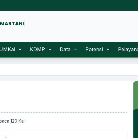
NMARTANI
|
UMKal
KDMP
Data
PotensI
Pelayan
S
baca 120 Kali