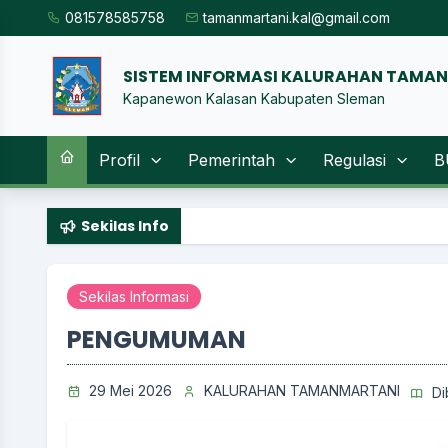
081578585758
tamanmartani.kal@gmail.com
SISTEM INFORMASI KALURAHAN TAMA
Kapanewon Kalasan Kabupaten Sleman
Profil
Pemerintah
Regulasi
B
Sekilas Info
Sekilas Informasi
PENGUMUMAN
29 Mei 2026
KALURAHAN TAMANMARTANI
Di