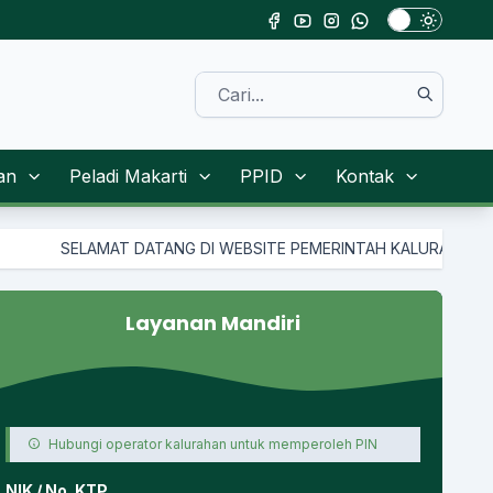
an
Peladi Makarti
PPID
Kontak
ELAMAT DATANG DI WEBSITE PEMERINTAH KALURAHAN TAMANMA
Layanan Mandiri
Hubungi operator kalurahan untuk memperoleh PIN
NIK / No. KTP