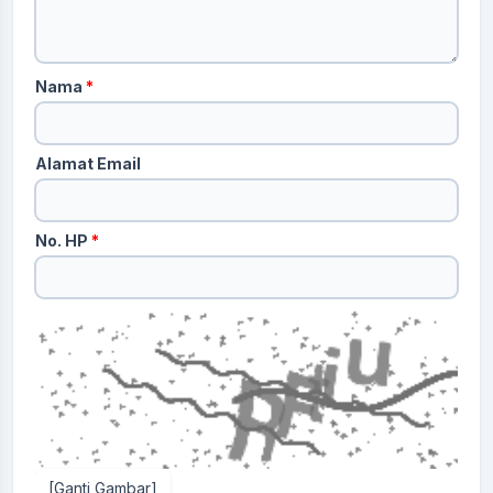
Nama
*
Alamat Email
No. HP
*
[Ganti Gambar]