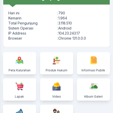
Hari ini
:
790
Kemarin
:
1.964
Total Pengunjung
:
3.118.510
Sistem Operasi
:
Android
IP Address
:
104.23.243.17
Browser
:
Chrome 131.0.0.0
Peta Kalurahan
Produk Hukum
Informasi Publik
Lapak
Video
Album Galeri