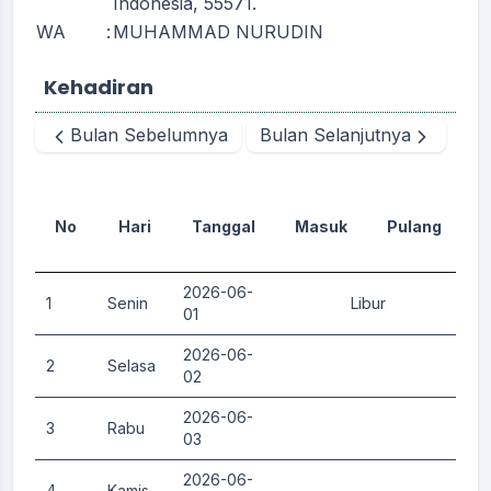
Indonesia, 55571.
WA
:
MUHAMMAD NURUDIN
Kehadiran
Bulan Sebelumnya
Bulan Selanjutnya
No
Hari
Tanggal
Masuk
Pulang
D
2026-06-
1
Senin
Libur
0.
01
2026-06-
2
Selasa
0.
02
2026-06-
3
Rabu
0.
03
2026-06-
4
Kamis
0.