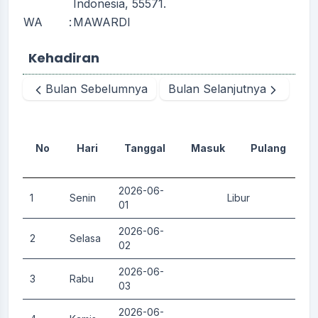
Indonesia, 55571.
WA
:
MAWARDI
Kehadiran
Bulan Sebelumnya
Bulan Selanjutnya
No
Hari
Tanggal
Masuk
Pulang
D
2026-06-
1
Senin
Libur
0.
01
2026-06-
2
Selasa
0.
02
2026-06-
3
Rabu
0.
03
2026-06-