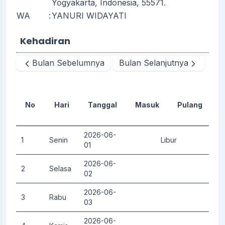
Yogyakarta, Indonesia, 55571.
WA
:
YANURI WIDAYATI
Kehadiran
Bulan Sebelumnya
Bulan Selanjutnya
No
Hari
Tanggal
Masuk
Pulang
D
2026-06-
1
Senin
Libur
0.
01
2026-06-
2
Selasa
0.
02
2026-06-
3
Rabu
0.
03
2026-06-