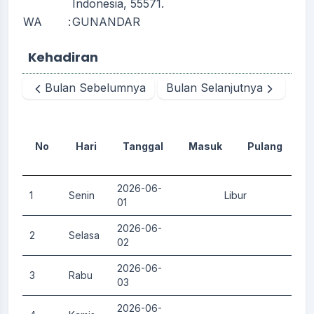
Indonesia, 55571.
WA
:
GUNANDAR
Kehadiran
Bulan Sebelumnya
Bulan Selanjutnya
No
Hari
Tanggal
Masuk
Pulang
D
2026-06-
1
Senin
Libur
0.
01
2026-06-
2
Selasa
0.
02
2026-06-
3
Rabu
0.
03
2026-06-