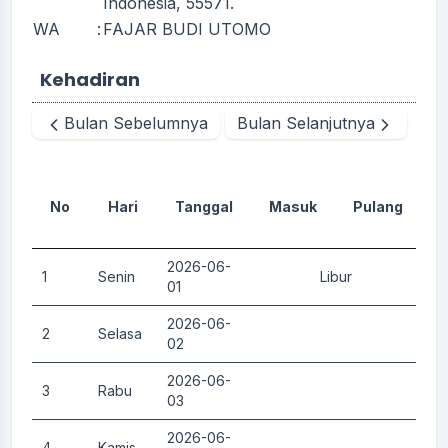
Indonesia, 55571.
WA
:
FAJAR BUDI UTOMO
Kehadiran
Bulan Sebelumnya
Bulan Selanjutnya
No
Hari
Tanggal
Masuk
Pulang
D
2026-06-
1
Senin
Libur
0.
01
2026-06-
2
Selasa
0.
02
2026-06-
3
Rabu
0.
03
2026-06-
4
Kamis
0.