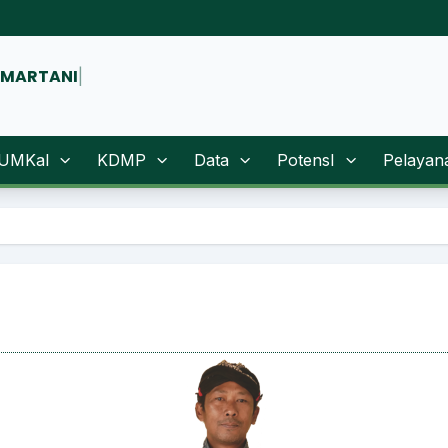
NMARTANI
|
UMKal
KDMP
Data
PotensI
Pelayan