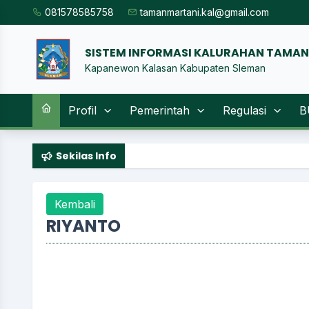
081578585758
tamanmartani.kal@gmail.com
SISTEM INFORMASI KALURAHAN TAMA
Kapanewon Kalasan Kabupaten Sleman
Profil
Pemerintah
Regulasi
B
Sekilas Info
Kembali
RIYANTO