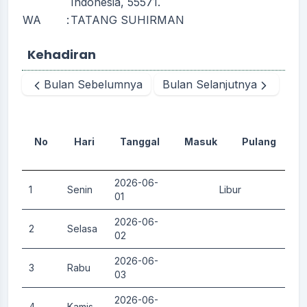
Indonesia, 55571.
WA
:
TATANG SUHIRMAN
Kehadiran
Bulan Sebelumnya
Bulan Selanjutnya
No
Hari
Tanggal
Masuk
Pulang
D
2026-06-
1
Senin
Libur
0.
01
2026-06-
2
Selasa
0.
02
2026-06-
3
Rabu
0.
03
2026-06-
4
Kamis
0.