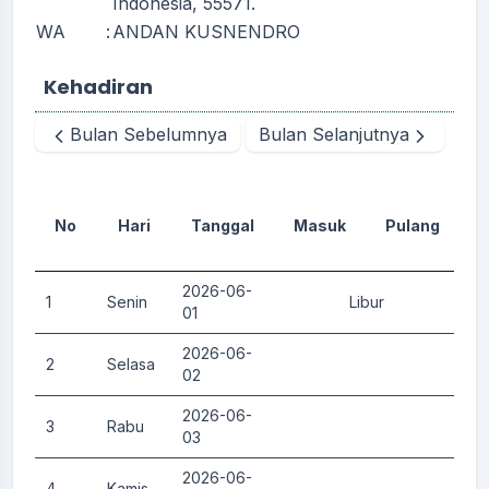
Indonesia, 55571.
WA
:
ANDAN KUSNENDRO
Kehadiran
Bulan Sebelumnya
Bulan Selanjutnya
No
Hari
Tanggal
Masuk
Pulang
D
2026-06-
1
Senin
Libur
0.
01
2026-06-
2
Selasa
0.
02
2026-06-
3
Rabu
0.
03
2026-06-
4
Kamis
0.