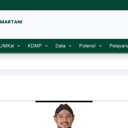
NMARTAN
|
UMKal
KDMP
Data
PotensI
Pelayan