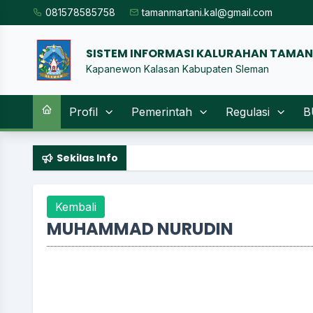
081578585758
tamanmartani.kal@gmail.com
SISTEM INFORMASI KALURAHAN TAMA
Kapanewon Kalasan Kabupaten Sleman
Profil
Pemerintah
Regulasi
B
Sekilas Info
Kembali
MUHAMMAD NURUDIN