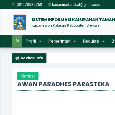
081578585758
tamanmartani.kal@gmail.com
SISTEM INFORMASI KALU
|
Kapanewon Kalasan Kabupaten Sleman
Profil
Pemerintah
Regulasi
B
Sekilas Info
Kembali
AWAN PARADHES PARASTEKA