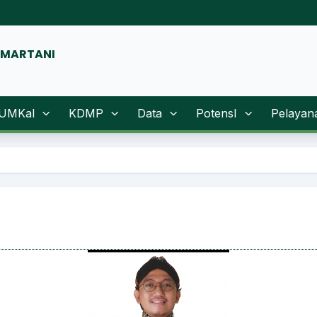
UMKal
KDMP
Data
PotensI
Pelayan
SELAMAT D